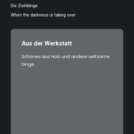
Die Ziehklinge
When the darkness is taking over
Aus der Werkstatt
Schönes aus Holz und andere seltsame
Dinge.
€
3,00
Limitierte Auflage. Original:
Abzug von 35mm…