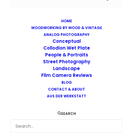
HOME
WOODWORKING BY WOOD & VINTAGE
Images tagged "coronavirus"
ANALOG PHOTOGRAPHY
Home
Images tagged "coronavirus"
Conceptual
Collodion Wet Plate
People & Portraits
Street Photography
Landscape
Film Camera Reviews
Images tagged "coronavirus"
BLOG
CONTACT & ABOUT
AUS DER WERKSTATT
SEARCH