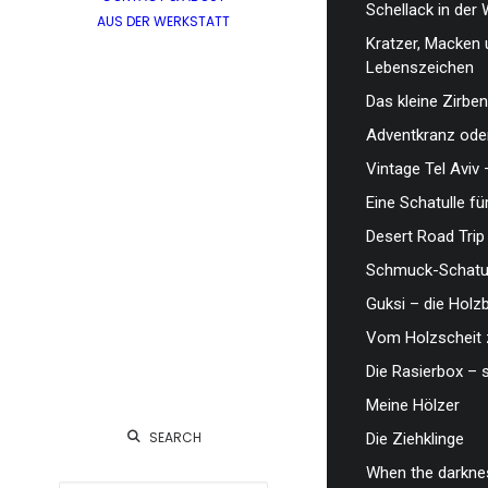
Schellack in der 
AUS DER WERKSTATT
Kratzer, Macken 
Lebenszeichen
Das kleine Zirben
Adventkranz oder
Vintage Tel Aviv 
Eine Schatulle fü
Desert Road Trip
Schmuck-Schatul
Guksi – die Hol
Vom Holzscheit 
Die Rasierbox – 
Meine Hölzer
SEARCH
Die Ziehklinge
When the darknes