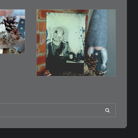
€
3,00
esser,
Limitierte Auflage.
Original: Abzug von…
IN DEN WARENKORB