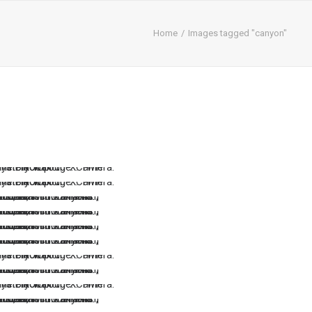
Home
Images tagged "canyon"
…
…
…
…
…
…
…