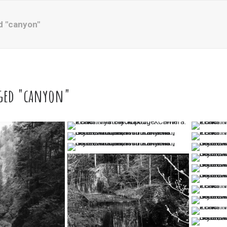
d "canyon"
gged "canyon"
…
…
…