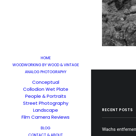
HOME
WOODWORKING BY WOOD & VINTAGE
ANALOG PHOTOGRAPHY
Conceptual
Collodion Wet Plate
People & Portraits
Street Photography
Landscape
RECENT POSTS
Film Camera Reviews
BLOG
Wachs entfernen,
CONTACT & ABOUT