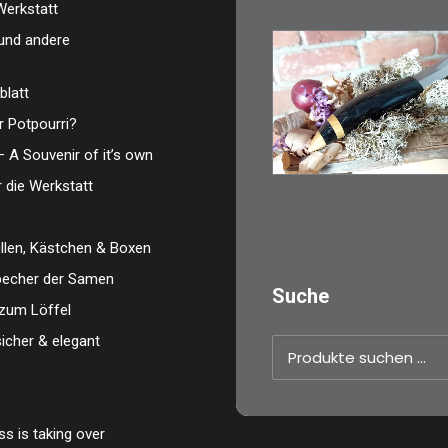
Werkstatt
und andere
blatt
€
39,00
 Potpourri?
Kleines Schmuckm
– A Souvenir of it’s own
ideal als…
r die Werkstatt
WEITERLESEN
len, Kästchen & Boxen
zbecher der Samen
Suche
zum Löffel
sicher & elegant
Suchen
nach:
s is taking over