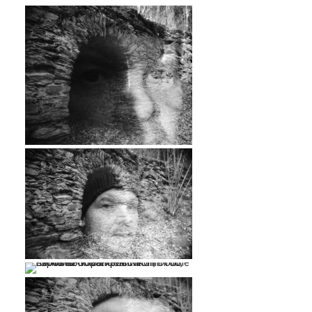
…
…
…
…
…