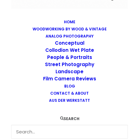
HOME
WOODWORKING BY WOOD & VINTAGE
Images tagged "celtic"
ANALOG PHOTOGRAPHY
Home
Images tagged "celtic"
Conceptual
Collodion Wet Plate
People & Portraits
Street Photography
Landscape
Film Camera Reviews
Images tagged "celtic"
BLOG
CONTACT & ABOUT
AUS DER WERKSTATT
SEARCH
…
…
…