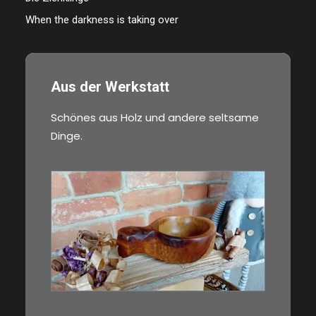
When the darkness is taking over
Aus der Werkstatt
Schönes aus Holz und andere seltsame
Dinge.
€
15,00
Ein Holzbecher im Wikinger-Stil.
Inspiriert…
WEITERLESEN