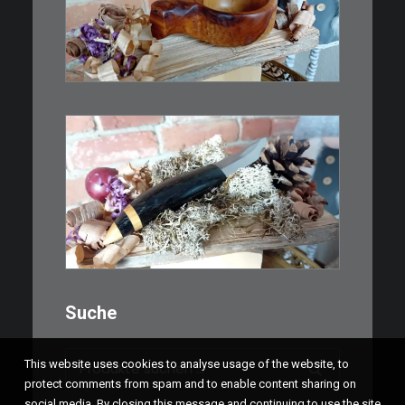
Ein Holzbecher im Wikinger-Stil.
Inspiriert…
WEITERLESEN
€
39,00
Kleines Schmuckmesser, ideal
als…
WEITERLESEN
Suche
Suchen
This website uses cookies to analyse usage of the website, to
nach:
protect comments from spam and to enable content sharing on
social media. By closing this message and continuing to use the site