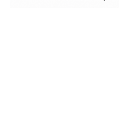
Conceptual
Collodion Wet Plate
People & Portraits
Woodworking
by
Wood
&
Vintage
Street Photography
Landscape
Film Camera Reviews
Schönes
aus
Holz
und
andere
seltsame
Dinge