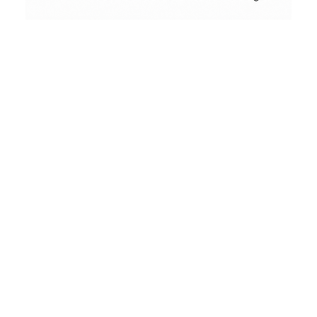
Conceptual
Collodion Wet Plate
People & Portraits
Woodworking
by
Wood
&
Vintage
Street Photography
Landscape
Film Camera Reviews
Schönes
aus
Holz
und
andere
seltsame
Dinge