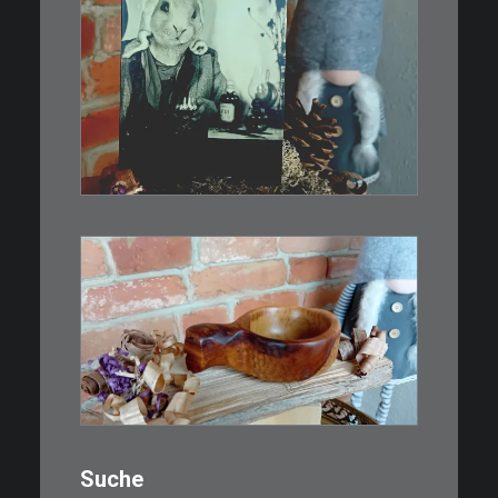
€
3,00
Limitierte Auflage. Original:
Abzug von…
IN DEN WARENKORB
€
15,00
Ein Holzbecher im Wikinger-Stil.
Inspiriert…
WEITERLESEN
Suche