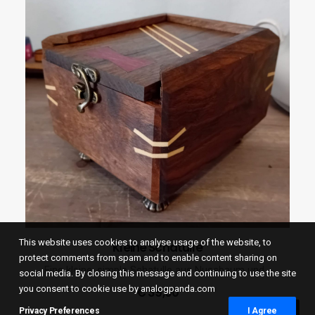
This website uses cookies to analyse usage of the website, to
Kleine Schatulle
IN DEN WARENKORB
protect comments from spam and to enable content sharing on
Eine kleine, simple Schatulle aus Nussbaum und…
social media. By closing this message and continuing to use the site
you consent to cookie use by analogpanda.com
€
39,00
Privacy Preferences
I Agree