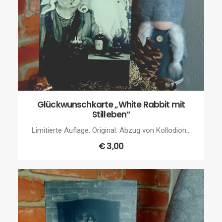
Glückwunschkarte „White Rabbit mit
IN DEN WARENKORB
Stilleben“
Limitierte Auflage. Original: Abzug von Kollodion…
€
3,00