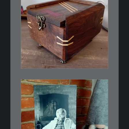
€
39,00
Eine kleine, simple Schatulle
aus Nussbaum…
IN DEN WARENKORB
€
3,00
Limitierte Auflage. Original: