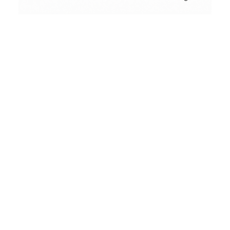
Conceptual
Collodion Wet Plate
People & Portraits
Woodworking
by
Wood
&
Vintage
Street Photography
Landscape
Film Camera Reviews
Schönes
aus
Holz
und
andere
seltsame
Dinge