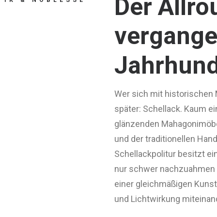
Der
Allro
TIK
&
NOBLESSE
vergang
Jahrhund
Wer sich mit historischen
später: Schellack. Kaum ei
glänzenden Mahagonimöbeln
und der traditionellen Han
Schellackpolitur besitzt 
nur schwer nachzuahmen ist
einer gleichmäßigen Kunst
und Lichtwirkung miteinand