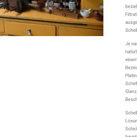
bezie
Filtr
ausge
Schel
Je na
natür
einem
Bezei
Plati
Schel
Glanz
Besch
Schel
Lösun
Schic
haupt