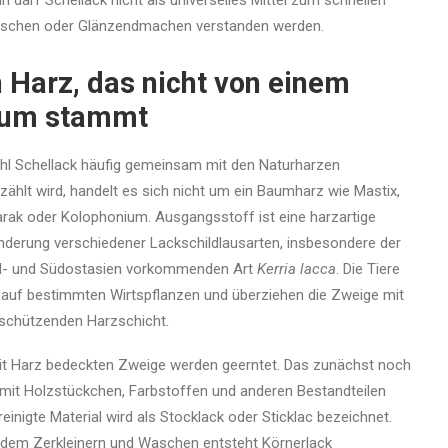
n darf Schellack nicht als universelles Mittel zum schnellen
ischen oder Glänzendmachen verstanden werden.
n Harz, das nicht von einem
um stammt
l Schellack häufig gemeinsam mit den Naturharzen
zählt wird, handelt es sich nicht um ein Baumharz wie Mastix,
rak oder Kolophonium. Ausgangsstoff ist eine harzartige
derung verschiedener Lackschildlausarten, insbesondere der
d- und Südostasien vorkommenden Art
Kerria lacca
. Die Tiere
 auf bestimmten Wirtspflanzen und überziehen die Zweige mit
 schützenden Harzschicht.
it Harz bedeckten Zweige werden geerntet. Das zunächst noch
 mit Holzstückchen, Farbstoffen und anderen Bestandteilen
reinigte Material wird als Stocklack oder Sticklac bezeichnet.
dem Zerkleinern und Waschen entsteht Körnerlack