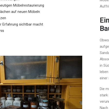
Möbel
 heutigen Möbelrestaurierung
Auffr
flächen auf neuen Möbeln
nzen
Ei
er Erfahrung sichtbar macht
Ba
nis
Obwoh
aufge
Sanda
Abson
in Sü
leben
einer
Die m
stark
verun
Nach 