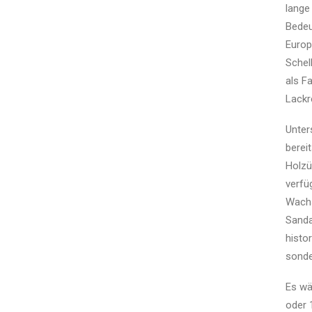
lange
Bedeu
Europ
Schel
als F
Lackr
Unter
berei
Holzü
verfü
Wachs
Sanda
histo
sonde
Es wä
oder 