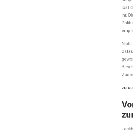
löst 
ihr. 
Polit
empfi
Nicht
ostas
gewon
Besch
Zusam
zurüc
Vo
zu
Lackh