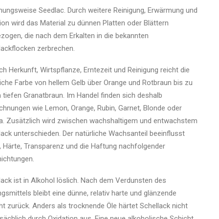
hungsweise Seedlac. Durch weitere Reinigung, Erwärmung und
ation wird das Material zu dünnen Platten oder Blättern
zogen, die nach dem Erkalten in die bekannten
lackflocken zerbrechen.
ch Herkunft, Wirtspflanze, Erntezeit und Reinigung reicht die
liche Farbe von hellem Gelb über Orange und Rotbraun bis zu
 tiefen Granatbraun. Im Handel finden sich deshalb
chnungen wie Lemon, Orange, Rubin, Garnet, Blonde oder
na. Zusätzlich wird zwischen wachshaltigem und entwachstem
lack unterschieden. Der natürliche Wachsanteil beeinflusst
, Härte, Transparenz und die Haftung nachfolgender
ichtungen.
lack ist in Alkohol löslich. Nach dem Verdunsten des
gsmittels bleibt eine dünne, relativ harte und glänzende
ht zurück. Anders als trocknende Öle härtet Schellack nicht
sächlich durch Oxidation aus. Eine neue alkoholische Schicht