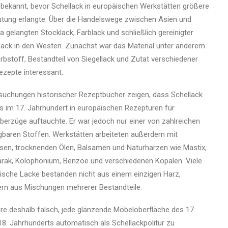
 bekannt, bevor Schellack in europäischen Werkstätten größere
tung erlangte. Über die Handelswege zwischen Asien und
a gelangten Stocklack, Farblack und schließlich gereinigter
lack in den Westen. Zunächst war das Material unter anderem
arbstoff, Bestandteil von Siegellack und Zutat verschiedener
ezepte interessant.
suchungen historischer Rezeptbücher zeigen, dass Schellack
ts im 17. Jahrhundert in europäischen Rezepturen für
berzüge auftauchte. Er war jedoch nur einer von zahlreichen
gbaren Stoffen. Werkstätten arbeiteten außerdem mit
en, trocknenden Ölen, Balsamen und Naturharzen wie Mastix,
rak, Kolophonium, Benzoe und verschiedenen Kopalen. Viele
rische Lacke bestanden nicht aus einem einzigen Harz,
rn aus Mischungen mehrerer Bestandteile.
re deshalb falsch, jede glänzende Möbeloberfläche des 17.
18. Jahrhunderts automatisch als Schellackpolitur zu