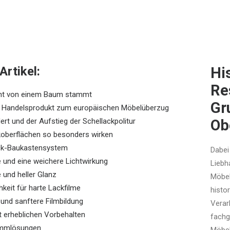
Artikel:
Hi
Re
icht von einem Baum stammt
Gr
 Handelsprodukt zum europäischen Möbelüberzug
ert und der Aufstieg der Schellackpolitur
Ob
oberflächen so besonders wirken
ack-Baukastensystem
Dabei
und eine weichere Lichtwirkung
Liebh
 und heller Glanz
Möbel
keit für harte Lackfilme
histo
 und sanftere Filmbildung
Verar
t erheblichen Vorbehalten
fachg
ammlösungen