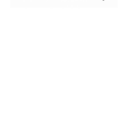
Conceptual
Collodion Wet Plate
People & Portraits
Woodworking
by
Wood
&
Vintage
Street Photography
Landscape
Film Camera Reviews
Schönes
aus
Holz
und
andere
seltsame
Dinge