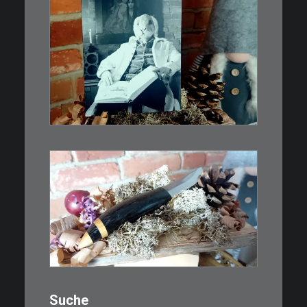
€
3,00
Limitierte Auflage. Original:
Abzug von 35mm…
IN DEN WARENKORB
€
39,00
Kleines Schmuckmesser, ideal
als…
WEITERLESEN
Suche