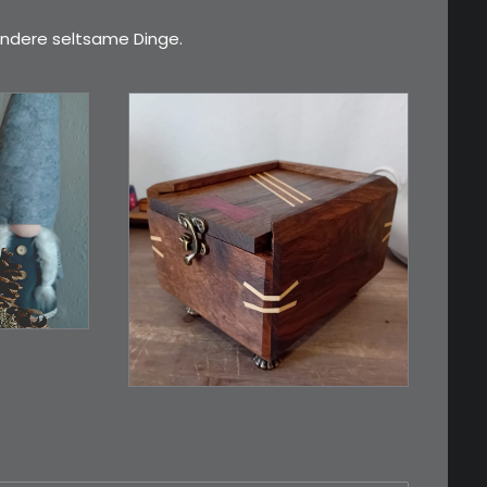
ndere seltsame Dinge.
€
39,00
Eine kleine, simple
n…
Schatulle aus
Nussbaum…
RB
IN DEN WARENKORB