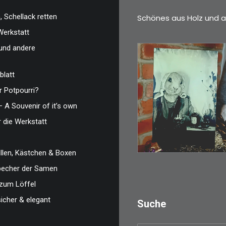
 Schellack retten
Schönes aus Holz und a
Werkstatt
und andere
blatt
 Potpourri?
€
3,00
– A Souvenir of it’s own
Limitierte Auflage.
r die Werkstatt
Original: Abzug vo
len, Kästchen & Boxen
IN DEN WARENKO
zbecher der Samen
zum Löffel
sicher & elegant
Suche