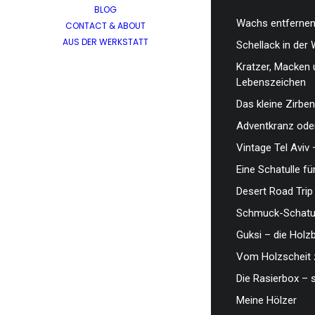
BLOG
Wachs entfernen,
CONTACT & ABOUT
AUS DER WERKSTATT
Schellack in der 
Kratzer, Macken 
Lebenszeichen
Das kleine Zirben
Adventkranz oder
Vintage Tel Aviv 
Eine Schatulle fü
Desert Road Trip
Schmuck-Schatul
Guksi – die Hol
Vom Holzscheit 
Die Rasierbox – 
Meine Hölzer