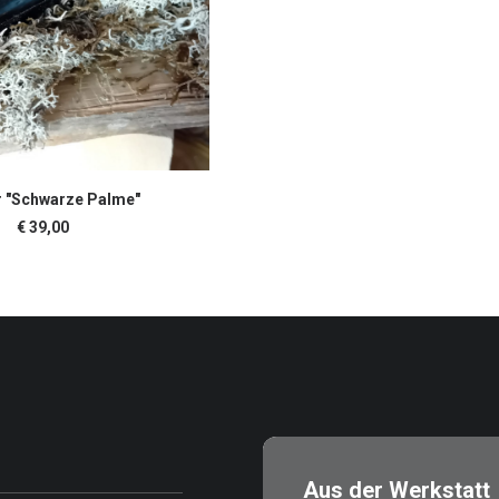
WEITERLESEN
 "Schwarze Palme"
€
39,00
Aus der Werkstatt