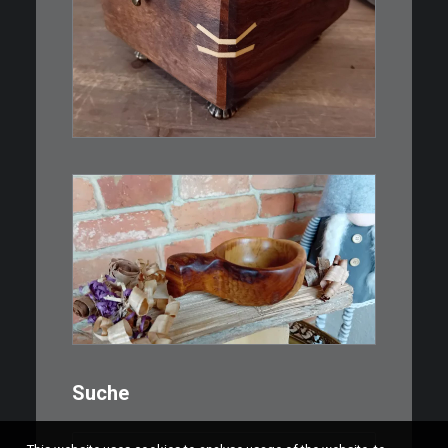
aus Nussbaum…
IN DEN WARENKORB
€
15,00
Ein Holzbecher im Wikinger-Stil.
Inspiriert…
WEITERLESEN
Suche
Suchen