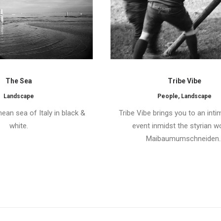
The Sea
Tribe Vibe
Landscape
People
,
Landscape
ean sea of Italy in black &
Tribe Vibe brings you to an inti
white.
event inmidst the styrian w
Maibaumumschneiden