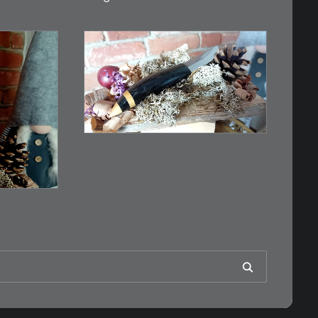
€
39,00
Kleines Schmuckmesser,
ideal als…
n
WEITERLESEN
RB