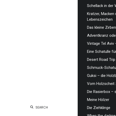
Schellack in der 
Kratzer, Macken 
Lebenszeichen
Das kleine Zirben
Adventkranz oder
Vintage Tel Aviv 
Eine Schatulle fü
Desert Road Trip
Schmuck-Schatul
Guksi – die Hol
Vom Holzscheit 
Die Rasierbox – 
Meine Hölzer
SEARCH
Die Ziehklinge
When the darknes