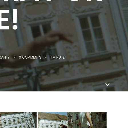
E!
RAPHY
•
0 COMMENTS
•
1 MINUTE