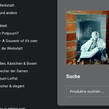
Werkstatt
und andere
blatt
 Potpourri?
€
3,00
– A Souvenir of it’s own
Limitierte Auflage.
r die Werkstatt
Original: Abzug vo
35mm…
len, Kästchen & Boxen
IN DEN WARENKO
zbecher der Samen
Suche
zum Löffel
sicher & elegant
Suchen
nach:
s is taking over