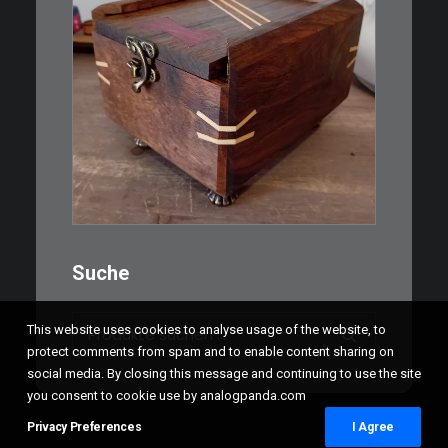
€
39,00
Eine kleine, simple Schatulle
aus Nussbaum…
IN DEN WARENKORB
Suche
Suchen
This website uses cookies to analyse usage of the website, to
nach:
protect comments from spam and to enable content sharing on
social media. By closing this message and continuing to use the site
you consent to cookie use by analogpanda.com
Privacy Preferences
I Agree