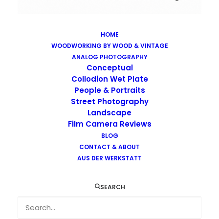
HOME
WOODWORKING BY WOOD & VINTAGE
Images tagged "whisky"
ANALOG PHOTOGRAPHY
Home
Images tagged "whisky"
Conceptual
Collodion Wet Plate
People & Portraits
Street Photography
Landscape
Film Camera Reviews
Images tagged "whisky"
BLOG
CONTACT & ABOUT
AUS DER WERKSTATT
SEARCH