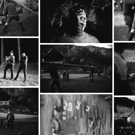
…
…
…