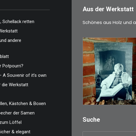
Aus der Werkstatt
 Schellack retten
Schönes aus Holz und a
Werkstatt
und andere
blatt
 Potpourri?
€
3,00
– A Souvenir of it’s own
Limitierte Auflage.
r die Werkstatt
Original: Abzug vo
35mm…
len, Kästchen & Boxen
IN DEN WARENKO
zbecher der Samen
Suche
zum Löffel
sicher & elegant
Suchen