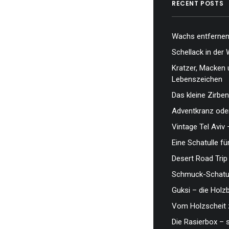
RECENT POSTS
Wachs entfernen,
Schellack in der 
Kratzer, Macken 
Lebenszeichen
Das kleine Zirben
Adventkranz oder
Vintage Tel Aviv 
Eine Schatulle fü
Desert Road Trip
Schmuck-Schatul
Guksi – die Hol
Vom Holzscheit 
Die Rasierbox – 