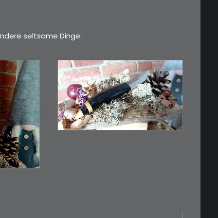
ndere seltsame Dinge.
€
39,00
Kleines Schmuckmesser,
ideal als…
n
WEITERLESEN
RB