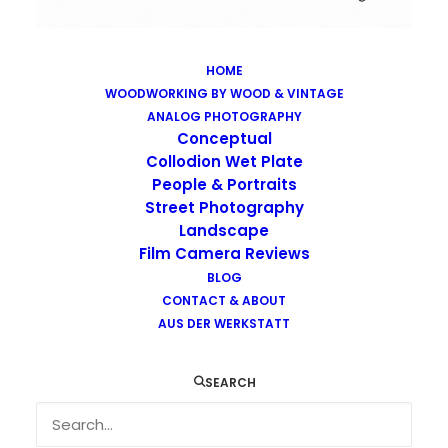
HOME
WOODWORKING BY WOOD & VINTAGE
Images tagged "tintype"
ANALOG PHOTOGRAPHY
Home
Images tagged "tintype"
Conceptual
Collodion Wet Plate
People & Portraits
Street Photography
Landscape
Film Camera Reviews
Images tagged "tintype"
BLOG
CONTACT & ABOUT
AUS DER WERKSTATT
SEARCH