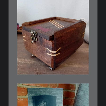
€
39,00
Eine kleine, simple Schatulle
aus Nussbaum…
IN DEN WARENKORB