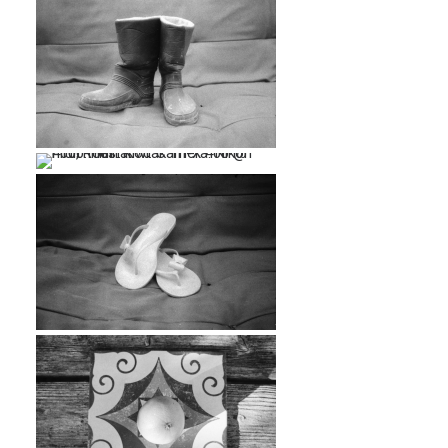
…
…
…