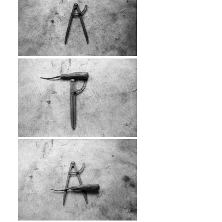
…
…
…