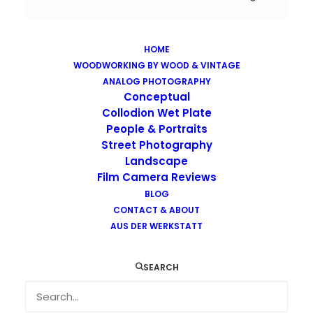
HOME
WOODWORKING BY WOOD & VINTAGE
Images tagged "still"
ANALOG PHOTOGRAPHY
Home
Images tagged "still"
Conceptual
Collodion Wet Plate
People & Portraits
Street Photography
Landscape
Film Camera Reviews
Images tagged "still"
BLOG
CONTACT & ABOUT
AUS DER WERKSTATT
SEARCH
…