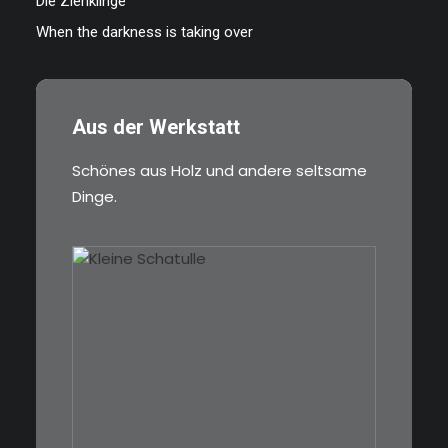
Die Ziehklinge
When the darkness is taking over
Aus der Werkstatt
Schönes aus Holz und andere seltsame
Dinge.
€
39,00
Eine kleine, simple Schatulle
aus Nussbaum…