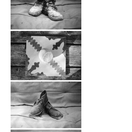
…
…
…