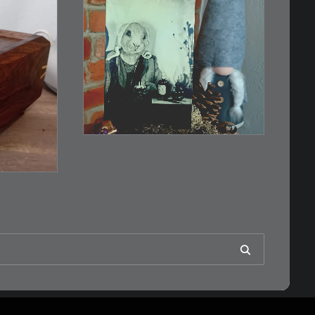
€
3,00
Limitierte Auflage.
Original: Abzug von…
IN DEN WARENKORB
RB