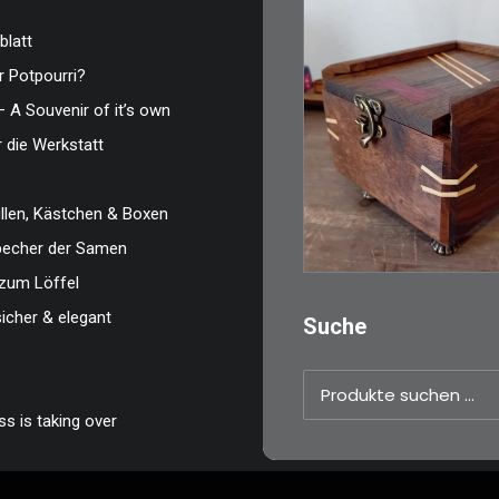
blatt
 Potpourri?
€
39,00
– A Souvenir of it’s own
Eine kleine, simple
r die Werkstatt
Schatulle aus
Nussbaum…
len, Kästchen & Boxen
zbecher der Samen
zum Löffel
IN DEN WARENKO
sicher & elegant
Suche
Suchen
nach:
s is taking over