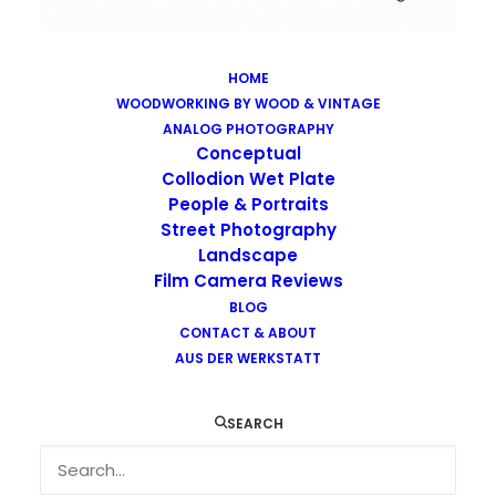
HOME
WOODWORKING BY WOOD & VINTAGE
Images tagged "sscotland"
ANALOG PHOTOGRAPHY
Home
Images tagged "sscotland"
Conceptual
Collodion Wet Plate
People & Portraits
Street Photography
Landscape
Film Camera Reviews
Images tagged "sscotland"
BLOG
CONTACT & ABOUT
AUS DER WERKSTATT
SEARCH