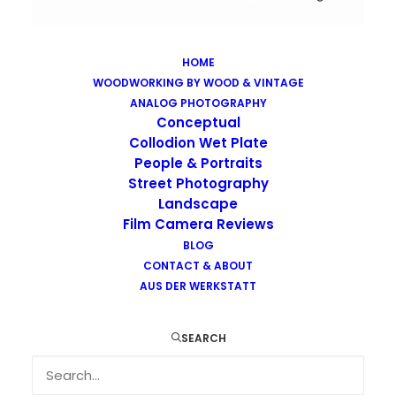
HOME
WOODWORKING BY WOOD & VINTAGE
Images tagged "skateboard"
ANALOG PHOTOGRAPHY
Home
Images tagged "skateboard"
Conceptual
Collodion Wet Plate
People & Portraits
Street Photography
Landscape
Film Camera Reviews
BLOG
CONTACT & ABOUT
AUS DER WERKSTATT
SEARCH