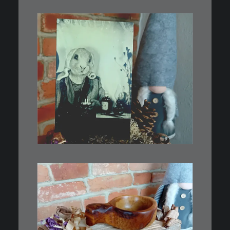
€
3,00
Limitierte Auflage. Original:
Abzug von…
IN DEN WARENKORB
€
15,00
Ein Holzbecher im Wikinger-Stil.
Inspiriert…