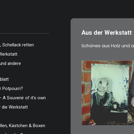
…
Aus der Werkstatt
 Schellack retten
Schönes aus Holz und a
Werkstatt
und andere
blatt
 Potpourri?
€
3,00
– A Souvenir of it’s own
Limitierte Auflage.
r die Werkstatt
Original: Abzug vo
len, Kästchen & Boxen
IN DEN WARENKO