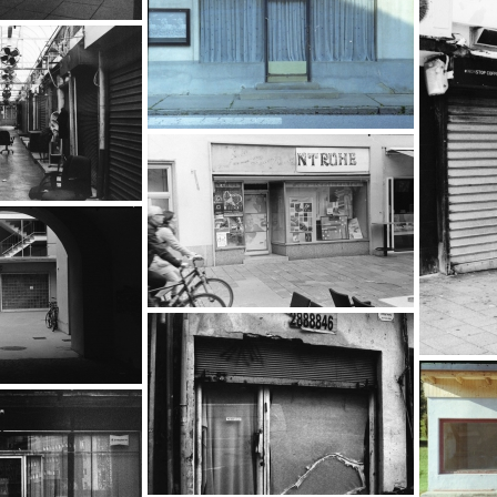
…
…
…
…