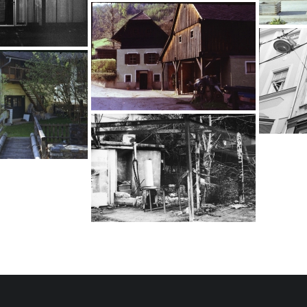
…
…
…
…
…