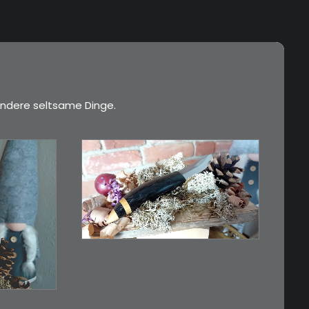
ndere seltsame Dinge.
€
39,00
Kleines Schmuckmesser,
ideal als…
n…
WEITERLESEN
RB