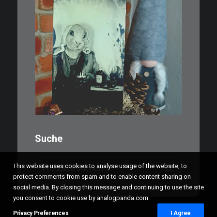
€
3,00
Limitierte Auflage. Original:
Abzug von…
IN DEN WARENKORB
Suche
Suchen
This website uses cookies to analyse usage of the website, to
nach:
protect comments from spam and to enable content sharing on
social media. By closing this message and continuing to use the site
you consent to cookie use by analogpanda.com
Privacy Preferences
I Agree