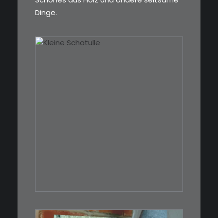
Dinge.
€
39,00
Eine kleine, simple Schatulle
aus Nussbaum…
IN DEN WARENKORB