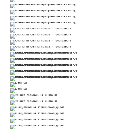
…
…
…
…
…
…
…
…
…
…
…
…
…
…
…
…
…
…
…
…
…
…