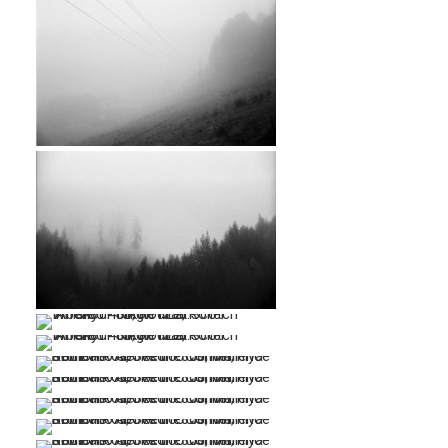
…
…
…
…
…