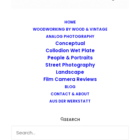
HOME
WOODWORKING BY WOOD & VINTAGE
Images tagged "rodinal"
ANALOG PHOTOGRAPHY
Home
Images tagged "rodinal"
Conceptual
Collodion Wet Plate
People & Portraits
Street Photography
Landscape
Film Camera Reviews
Images tagged "rodinal"
BLOG
CONTACT & ABOUT
AUS DER WERKSTATT
SEARCH