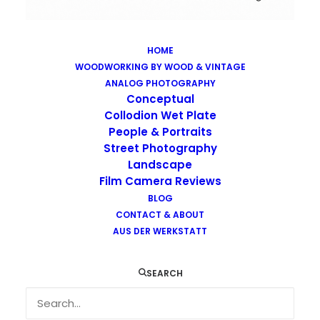
HOME
WOODWORKING BY WOOD & VINTAGE
Images tagged "retropan-320"
ANALOG PHOTOGRAPHY
Home
Images tagged "retropan-320"
Conceptual
Collodion Wet Plate
People & Portraits
Street Photography
Landscape
Film Camera Reviews
BLOG
CONTACT & ABOUT
AUS DER WERKSTATT
SEARCH