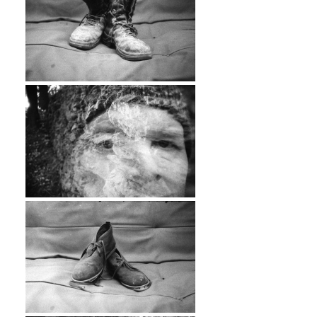
…
…
…