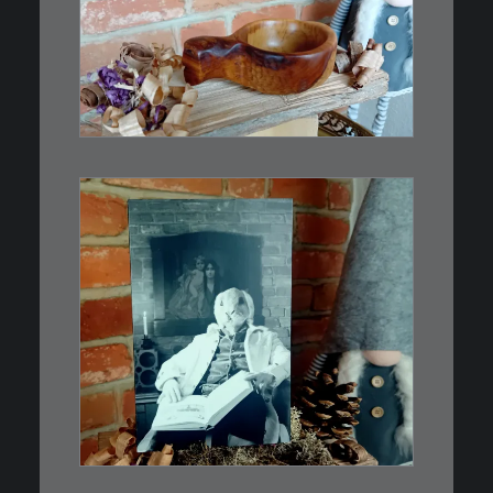
€
15,00
Ein Holzbecher im Wikinger-Stil.
Inspiriert…
WEITERLESEN
€
3,00
Limitierte Auflage. Original:
Abzug von 35mm…
IN DEN WARENKORB