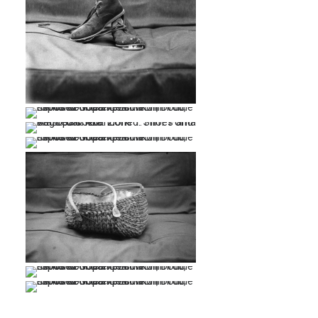
…
…
…
…
…