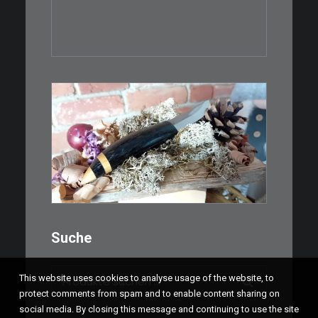
IN DEN WARENKORB
€
39,00
Kleines Schmuckmesser, ideal
als…
WEITERLESEN
Suche
Suchen
This website uses cookies to analyse usage of the website, to
nach:
protect comments from spam and to enable content sharing on
social media. By closing this message and continuing to use the site