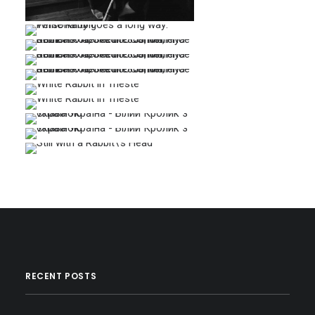
…
…
…
…
…
…
…
…
…
RECENT POSTS