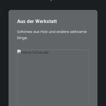
Aus der Werkstatt
Schönes aus Holz und andere seltsame
Dinge.
€
39,00
Eine kleine, simple Schatulle
aus Nussbaum…