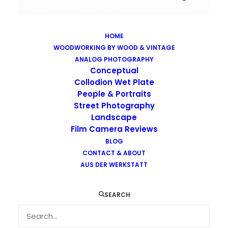
HOME
WOODWORKING BY WOOD & VINTAGE
Images tagged "rabbit"
ANALOG PHOTOGRAPHY
Home
Images tagged "rabbit"
Conceptual
Collodion Wet Plate
People & Portraits
Street Photography
Landscape
Film Camera Reviews
BLOG
CONTACT & ABOUT
AUS DER WERKSTATT
SEARCH