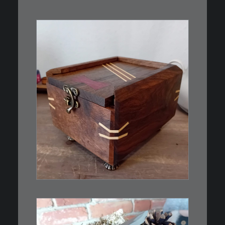
€
39,00
Eine kleine, simple Schatulle
aus Nussbaum…
IN DEN WARENKORB