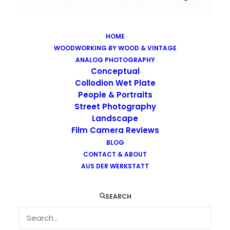
HOME
WOODWORKING BY WOOD & VINTAGE
Images tagged "newspaper"
ANALOG PHOTOGRAPHY
Home
Images tagged "newspaper"
Conceptual
Collodion Wet Plate
People & Portraits
Street Photography
Landscape
Film Camera Reviews
Images tagged "newspaper"
BLOG
CONTACT & ABOUT
AUS DER WERKSTATT
SEARCH