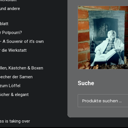
und andere
blatt
 Potpourri?
€
3,00
– A Souvenir of it’s own
Limitierte Auflage.
r die Werkstatt
Original: Abzug vo
35mm…
len, Kästchen & Boxen
IN DEN WARENKO
zbecher der Samen
Suche
zum Löffel
sicher & elegant
Suchen
nach:
s is taking over