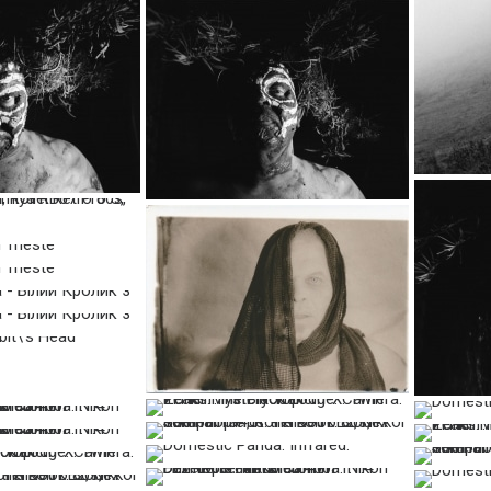
…
…
…
…
…
…
…
…
…