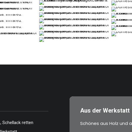
…
…
…
…
…
…
…
…
…
…
…
…
…
…
…
…
Aus der Werkstatt
 Schellack retten
Schönes aus Holz und a
Werkstatt