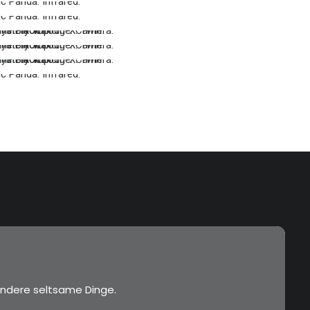
…
…
…
…
…
…
…
…
…
ndere seltsame Dinge.