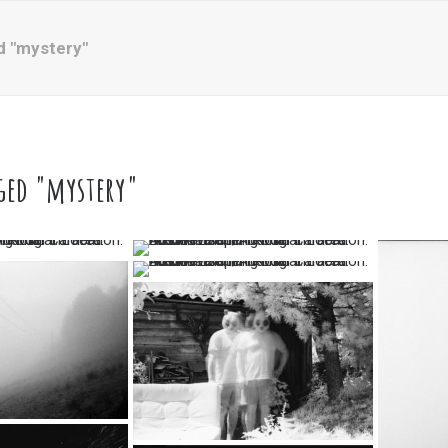
d "mystery"
ged "mystery"
…
…
…