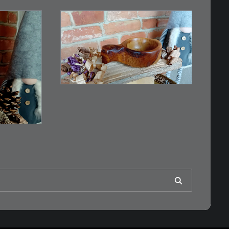
€
15,00
Ein Holzbecher im
Wikinger-Stil. Inspiriert…
n
WEITERLESEN
RB