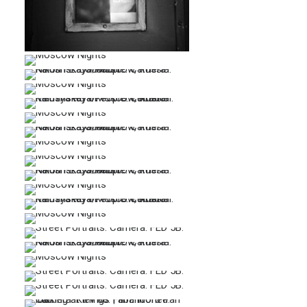
…
…
…
…
…
…
…
…
…