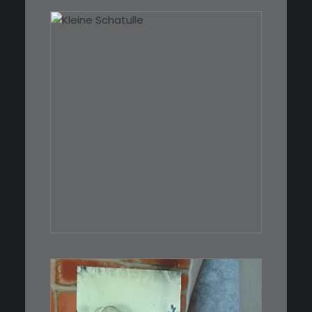
€
39,00
Eine kleine, simple Schatulle
aus Nussbaum…
IN DEN WARENKORB