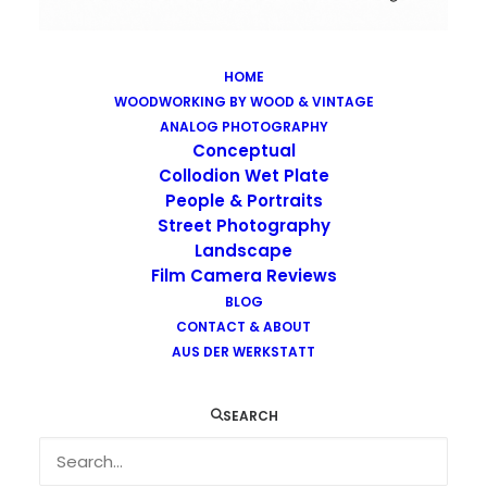
HOME
WOODWORKING BY WOOD & VINTAGE
Images tagged "moscow"
ANALOG PHOTOGRAPHY
Home
Images tagged "moscow"
Conceptual
Collodion Wet Plate
People & Portraits
Street Photography
Landscape
Film Camera Reviews
BLOG
CONTACT & ABOUT
AUS DER WERKSTATT
SEARCH