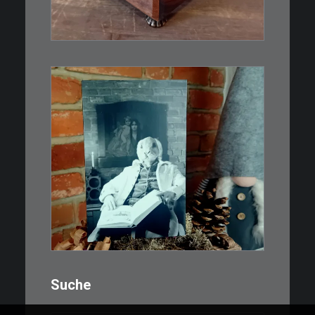
IN DEN WARENKORB
€
3,00
Limitierte Auflage. Original:
Abzug von 35mm…
IN DEN WARENKORB
Suche