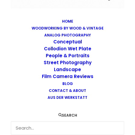
HOME
WOODWORKING BY WOOD & VINTAGE
Images tagged "lith"
ANALOG PHOTOGRAPHY
Home
Images tagged "lith"
Conceptual
Collodion Wet Plate
People & Portraits
Street Photography
Landscape
Film Camera Reviews
BLOG
CONTACT & ABOUT
AUS DER WERKSTATT
SEARCH