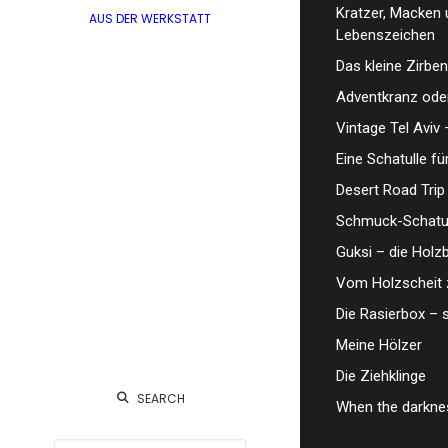
Kratzer, Macken 
AUS DER WERKSTATT
Lebenszeichen
Das kleine Zirben
Adventkranz oder
Vintage Tel Aviv 
Eine Schatulle fü
Desert Road Trip
Schmuck-Schatul
Guksi – die Hol
Vom Holzscheit 
Die Rasierbox – 
Meine Hölzer
Die Ziehklinge
SEARCH
When the darknes