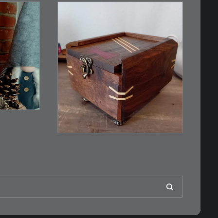
€
39,00
Eine kleine, simple
Schatulle aus
n
Nussbaum…
RB
IN DEN WARENKORB