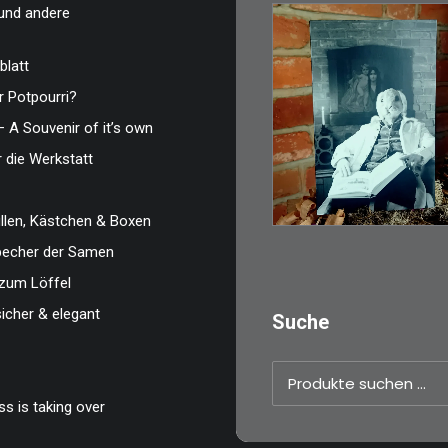
und andere
blatt
 Potpourri?
€
3,00
– A Souvenir of it’s own
Limitierte Auflage.
r die Werkstatt
Original: Abzug vo
35mm…
len, Kästchen & Boxen
IN DEN WARENKO
zbecher der Samen
zum Löffel
sicher & elegant
Suche
Suchen
nach:
s is taking over