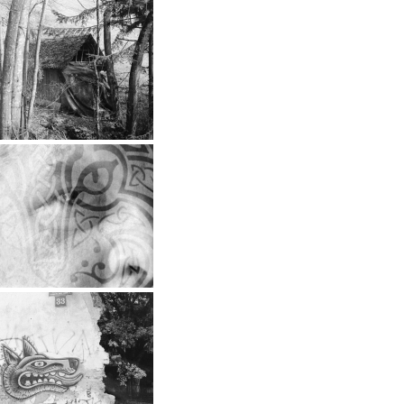
…
…
…