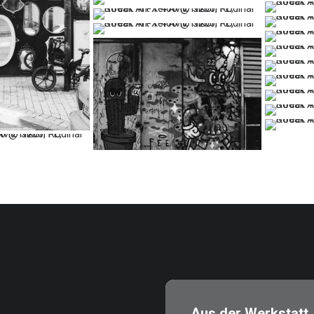
…
…
…
…
…
…
…
Aus der Werkstatt