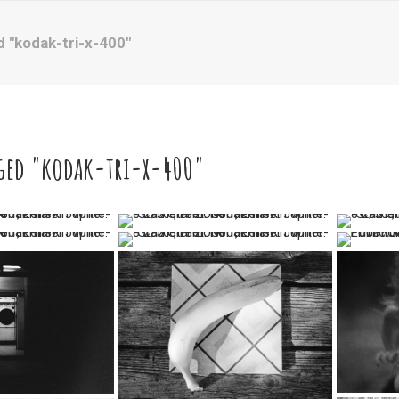
 "kodak-tri-x-400"
ged "kodak-tri-x-400"
…
…
…
…