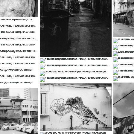
…
…
…
…
…
…
…
…
…
…
…
…
…
…
…
…