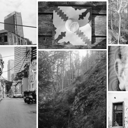
…
…
…
…