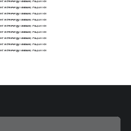
…
…
…
…
…
…
…
…
…
…
…