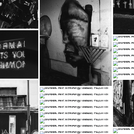
…
…
…
…
…
…
…