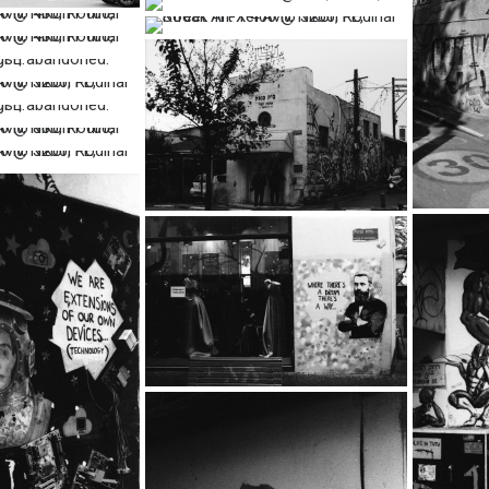
…
…
…
…
…
…
…
…
…
…
…
…