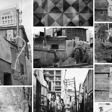
…
…
…