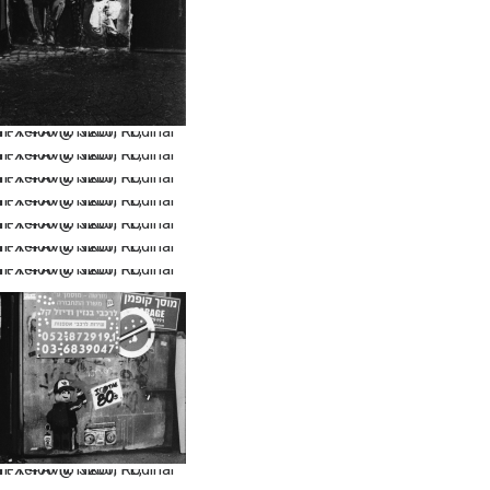
…
…
…
…
…
…
…