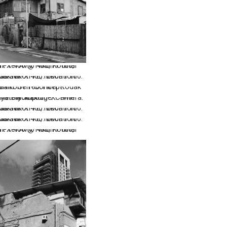
…
…
…
…
…
…
…
…
…