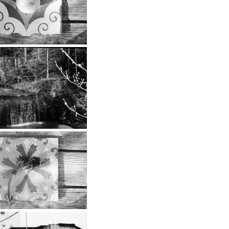
…
…
…