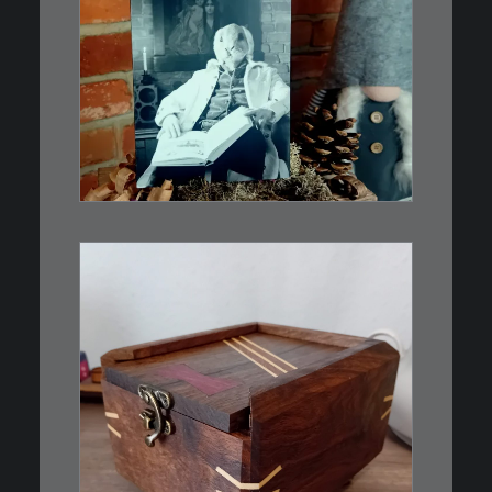
€
3,00
Limitierte Auflage. Original:
Abzug von 35mm…
IN DEN WARENKORB
€
39,00
Eine kleine, simple Schatulle
aus Nussbaum…