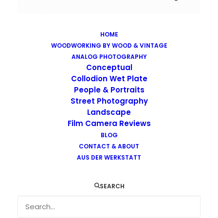
HOME
WOODWORKING BY WOOD & VINTAGE
Images tagged "kodak-e100"
ANALOG PHOTOGRAPHY
Home
Images tagged "kodak-e100"
Conceptual
Collodion Wet Plate
People & Portraits
Street Photography
Landscape
Film Camera Reviews
BLOG
CONTACT & ABOUT
AUS DER WERKSTATT
SEARCH