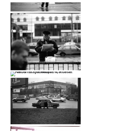
…
…
…