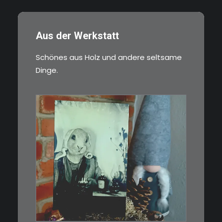
Aus der Werkstatt
Schönes aus Holz und andere seltsame
Dinge.
€
3,00
Limitierte Auflage. Original:
Abzug von…