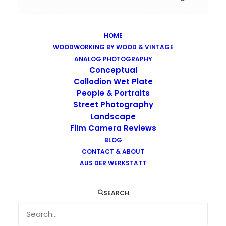
HOME
WOODWORKING BY WOOD & VINTAGE
Images tagged "kalushskaya"
ANALOG PHOTOGRAPHY
Home
Images tagged "kalushskaya"
Conceptual
Collodion Wet Plate
People & Portraits
Street Photography
Landscape
Film Camera Reviews
Images tagged "kalushskaya"
BLOG
CONTACT & ABOUT
AUS DER WERKSTATT
SEARCH