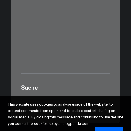
€
39,00
Eine kleine, simple Schatulle
aus Nussbaum…
IN DEN WARENKORB
Suche
Suchen
This website uses cookies to analyse usage of the website, to
nach:
protect comments from spam and to enable content sharing on
social media. By closing this message and continuing to use the site
you consent to cookie use by analogpanda.com