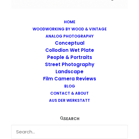
HOME
WOODWORKING BY WOOD & VINTAGE
Images tagged "industrial"
ANALOG PHOTOGRAPHY
Home
Images tagged "industrial"
Conceptual
Collodion Wet Plate
People & Portraits
Street Photography
Landscape
Film Camera Reviews
BLOG
CONTACT & ABOUT
AUS DER WERKSTATT
SEARCH