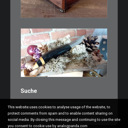
IN DEN WARENKORB
€
39,00
Kleines Schmuckmesser, ideal
als…
WEITERLESEN
Suche
Suchen
This website uses cookies to analyse usage of the website, to
nach:
protect comments from spam and to enable content sharing on
social media. By closing this message and continuing to use the site
you consent to cookie use by analogpanda.com