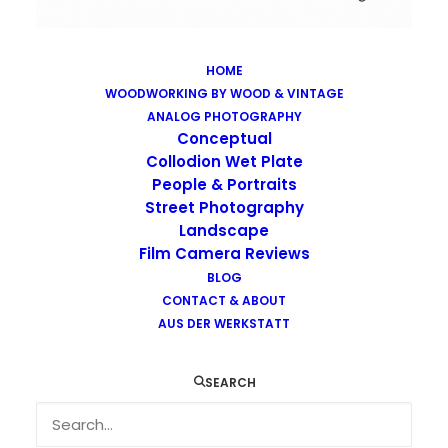
HOME
WOODWORKING BY WOOD & VINTAGE
Images tagged "ilford"
ANALOG PHOTOGRAPHY
Home
Images tagged "ilford"
Conceptual
Collodion Wet Plate
People & Portraits
Street Photography
Landscape
Film Camera Reviews
Images tagged "ilford"
BLOG
CONTACT & ABOUT
AUS DER WERKSTATT
SEARCH