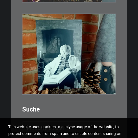
IN DEN WARENKORB
€
3,00
Limitierte Auflage. Original:
Abzug von 35mm…
IN DEN WARENKORB
Suche
Suchen
This website uses cookies to analyse usage of the website, to
nach:
protect comments from spam and to enable content sharing on