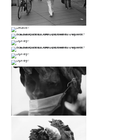
…
…
…