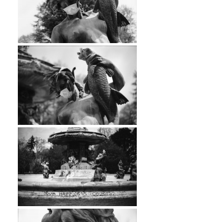
…
…
…