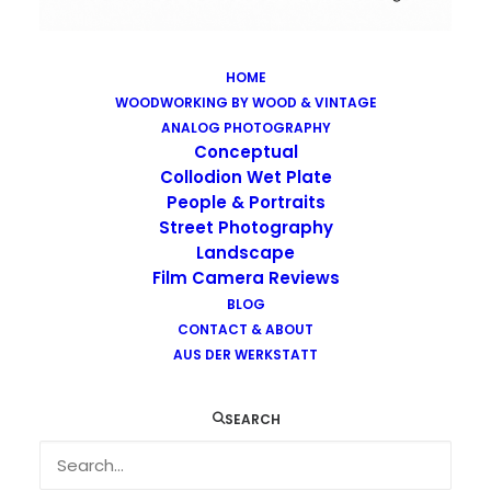
HOME
WOODWORKING BY WOOD & VINTAGE
Images tagged "graz"
ANALOG PHOTOGRAPHY
Home
Images tagged "graz"
Conceptual
Collodion Wet Plate
People & Portraits
Street Photography
Landscape
Film Camera Reviews
BLOG
CONTACT & ABOUT
AUS DER WERKSTATT
SEARCH