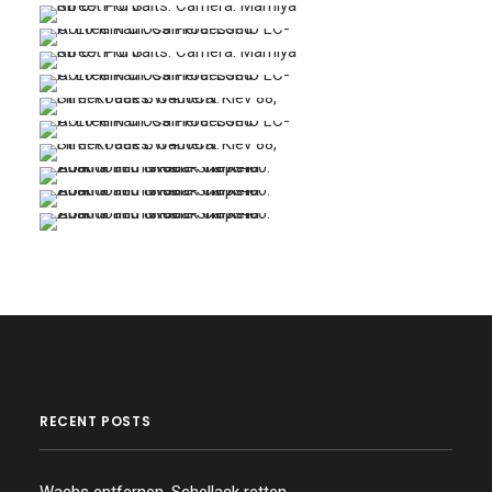
…
…
…
…
…
…
…
…
…
…
…
RECENT POSTS