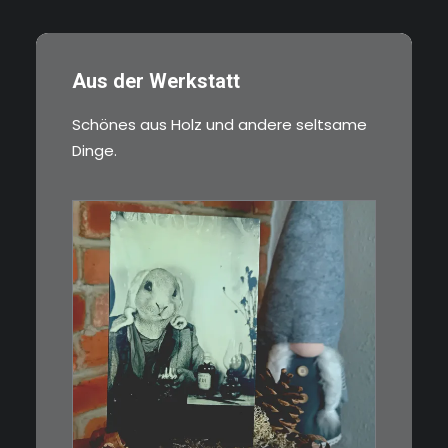
Aus der Werkstatt
Schönes aus Holz und andere seltsame
Dinge.
€
3,00
Limitierte Auflage. Original:
Abzug von…