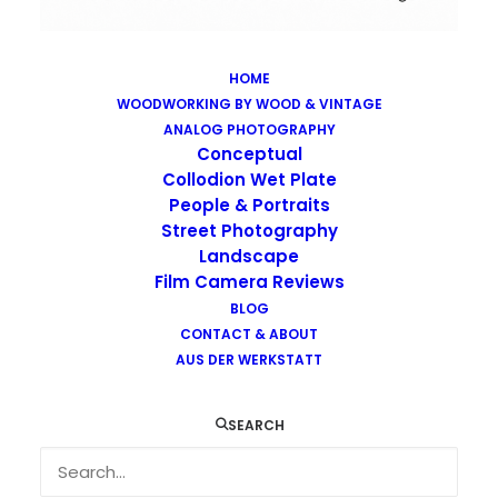
HOME
WOODWORKING BY WOOD & VINTAGE
Images tagged "gas-station"
ANALOG PHOTOGRAPHY
Home
Images tagged "gas-station"
Conceptual
Collodion Wet Plate
People & Portraits
Street Photography
Landscape
Film Camera Reviews
Images tagged "gas-station"
BLOG
CONTACT & ABOUT
AUS DER WERKSTATT
SEARCH
…