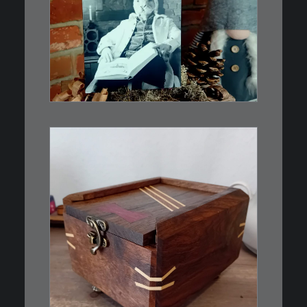
€
3,00
Limitierte Auflage. Original:
Abzug von 35mm…
IN DEN WARENKORB
€
39,00
Eine kleine, simple Schatulle
aus Nussbaum…