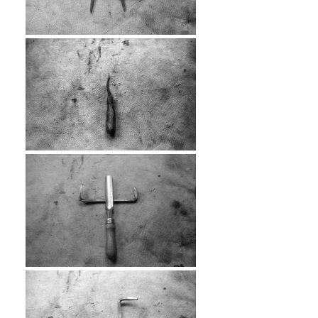
…
…
…