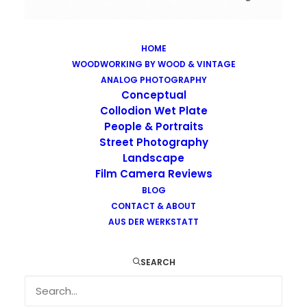
HOME
WOODWORKING BY WOOD & VINTAGE
Images tagged "chair"
ANALOG PHOTOGRAPHY
Home
Images tagged "chair"
Conceptual
Collodion Wet Plate
People & Portraits
Street Photography
Landscape
Film Camera Reviews
Images tagged "chair"
BLOG
CONTACT & ABOUT
AUS DER WERKSTATT
SEARCH