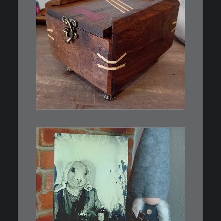
€
39,00
Eine kleine, simple Schatulle
aus Nussbaum…
IN DEN WARENKORB
€
3,00
Limitierte Auflage. Original:
Abzug von…