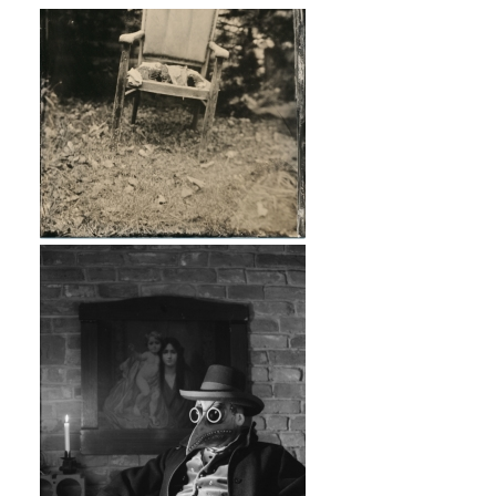
Empty Chair
Empty Chair - Wooden Camera,
Ambrotype, Collodion Wet Plate
13x18