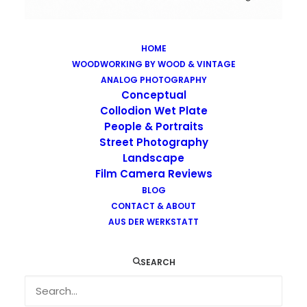
HOME
WOODWORKING BY WOOD & VINTAGE
Images tagged "budva"
ANALOG PHOTOGRAPHY
Home
Images tagged "budva"
Conceptual
Collodion Wet Plate
People & Portraits
Street Photography
Landscape
Film Camera Reviews
Images tagged "budva"
BLOG
CONTACT & ABOUT
AUS DER WERKSTATT
SEARCH