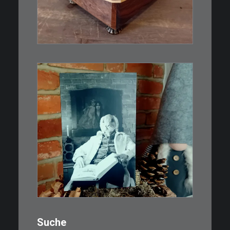
IN DEN WARENKORB
€
3,00
Limitierte Auflage. Original:
Abzug von 35mm…
IN DEN WARENKORB
Suche