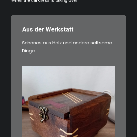
When the darkness is taking over
Aus der Werkstatt
Schönes aus Holz und andere seltsame
Dinge.
€
39,00
Eine kleine, simple Schatulle
aus Nussbaum…