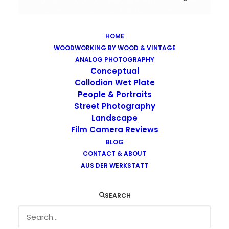
HOME
WOODWORKING BY WOOD & VINTAGE
Images tagged "beach"
ANALOG PHOTOGRAPHY
Home
Images tagged "beach"
Conceptual
Collodion Wet Plate
People & Portraits
Street Photography
Landscape
Film Camera Reviews
Images tagged "beach"
BLOG
CONTACT & ABOUT
AUS DER WERKSTATT
SEARCH