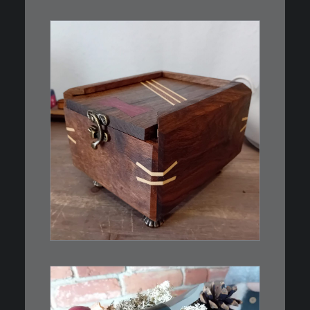
€
39,00
Eine kleine, simple Schatulle
aus Nussbaum…
IN DEN WARENKORB