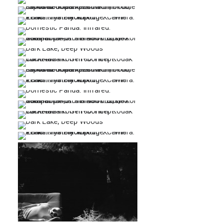
…
…
…
…
…
…
…
…
…
…
…
…
…
…
…
…