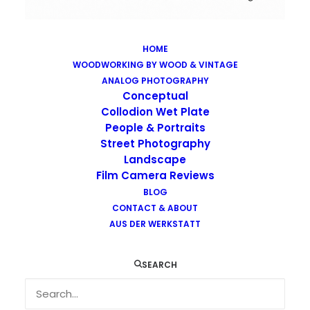
HOME
WOODWORKING BY WOOD & VINTAGE
Images tagged "austrian-gothic"
ANALOG PHOTOGRAPHY
Home
Images tagged "austrian-gothic"
Conceptual
Collodion Wet Plate
People & Portraits
Street Photography
Landscape
Film Camera Reviews
Images tagged "austrian-gothic"
BLOG
CONTACT & ABOUT
AUS DER WERKSTATT
SEARCH
…
…
…