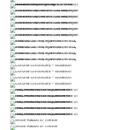
…
…
…
…
…
…
…
…
…
…
…
…
…
…
…
…
…
…
…
…
…