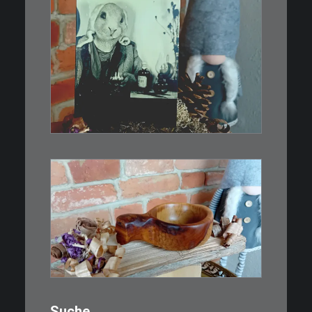
€
3,00
Limitierte Auflage. Original:
Abzug von…
IN DEN WARENKORB
€
15,00
Ein Holzbecher im Wikinger-Stil.
Inspiriert…
WEITERLESEN
Suche