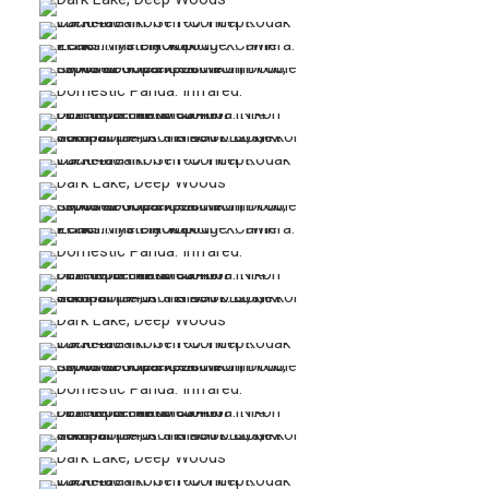
…
…
…
…
…
…
…
…
…
…
…
…
…
…
…
…
…
…
…
…
…