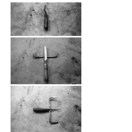
…
…
…