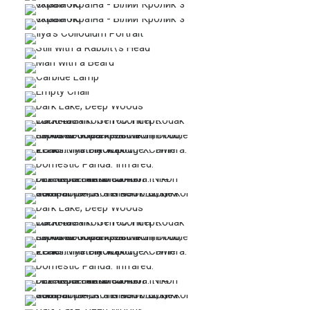
…
…
…
…
…
…
…
…
…
…
…
…
…
…
…
…
…
…
…
…
…
…