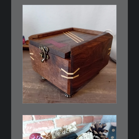
€
39,00
Eine kleine, simple Schatulle
aus Nussbaum…
IN DEN WARENKORB
€
39,00