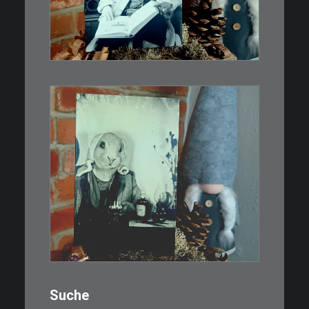
Abzug von 35mm…
IN DEN WARENKORB
€
3,00
Limitierte Auflage. Original:
Abzug von…
IN DEN WARENKORB
Suche