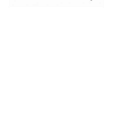
Conceptual
Collodion Wet Plate
Basket
People & Portraits
Street Photography
Landscape
Dein Warenkorb ist derzeit leer.
Film Camera Reviews
ZURÜCK ZUM SHOP