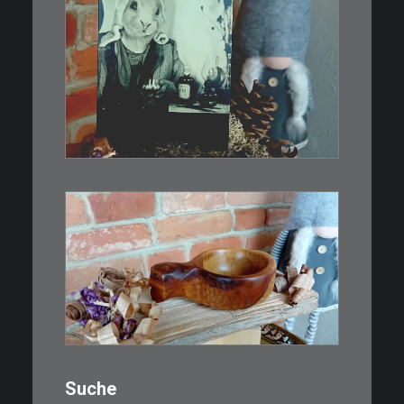
€
3,00
Limitierte Auflage. Original:
Abzug von…
IN DEN WARENKORB
€
15,00
Ein Holzbecher im Wikinger-Stil.
Inspiriert…
WEITERLESEN
Suche