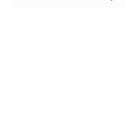
Conceptual
Collodion Wet Plate
People & Portraits
Woodworking
by
Wood
&
Vintage
Street Photography
Landscape
Film Camera Reviews
Schönes
aus
Holz
und
andere
seltsame
Dinge