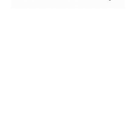
Conceptual
Collodion Wet Plate
People & Portraits
Woodworking
by
Wood
&
Vintage
Street Photography
Landscape
Film Camera Reviews
Schönes
aus
Holz
und
andere
seltsame
Dinge