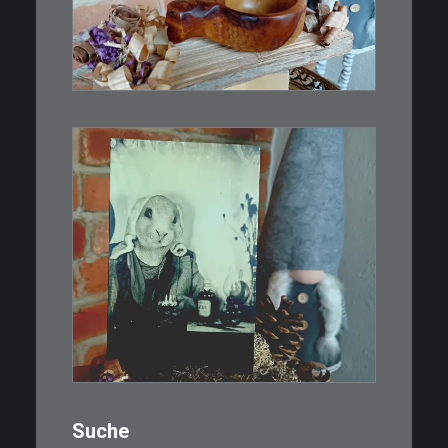
Ein Holzbecher im Wikinger-Stil.
Inspiriert…
WEITERLESEN
€
3,00
Limitierte Auflage. Original:
Abzug von…
IN DEN WARENKORB
Suche