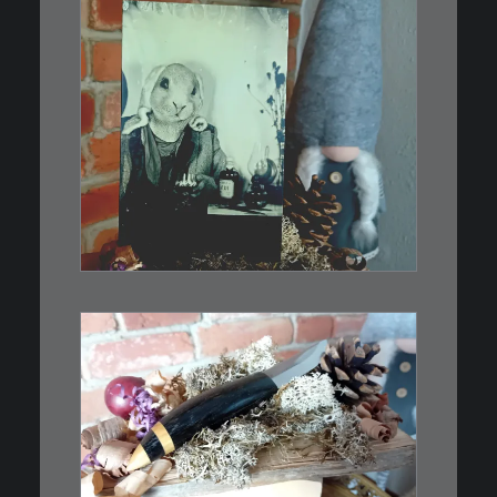
€
3,00
Limitierte Auflage. Original:
Abzug von…
IN DEN WARENKORB
€
39,00
Kleines Schmuckmesser, ideal
als…