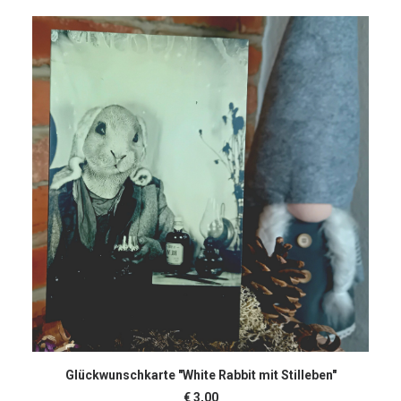
IN DEN WARENKORB
Glückwunschkarte "White Rabbit mit Stilleben"
€
3,00