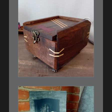
€
39,00
Eine kleine, simple Schatulle
aus Nussbaum…
IN DEN WARENKORB