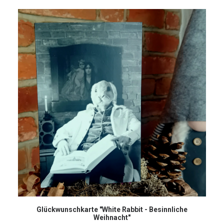
IN DEN WARENKORB
Glückwunschkarte "White Rabbit - Besinnliche
Weihnacht"