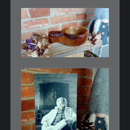
€
15,00
Ein Holzbecher im Wikinger-Stil.
Inspiriert…
WEITERLESEN
€
3,00
Limitierte Auflage. Original:
Abzug von 35mm…